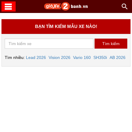
BẠN TÌM KIẾM MẪU XE NÀO!
Tìm nhiều:
Lead 2026
Vision 2026
Vario 160
SH350i
AB 2026