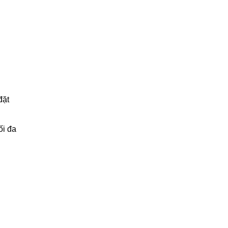
đặt
ối đa