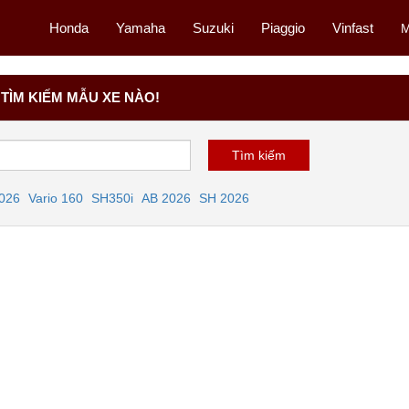
Honda
Yamaha
Suzuki
Piaggio
Vinfast
M
TÌM KIẾM MẪU XE NÀO!
2026
Vario 160
SH350i
AB 2026
SH 2026