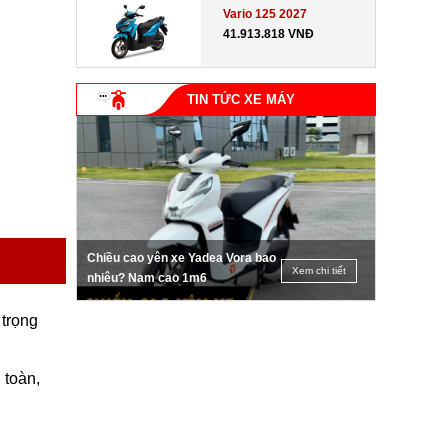
Vario 125 2027
41.913.818 VNĐ
TIN TỨC XE MÁY
Chiều cao yên xe Yadea Vora bao
Xem chi tiết
nhiêu? Nam cao 1m6
 trọng
 toàn,