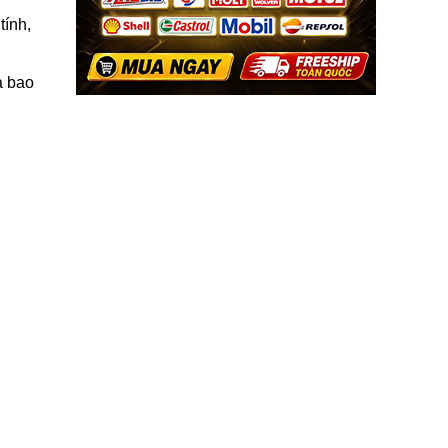
tính,
a bao