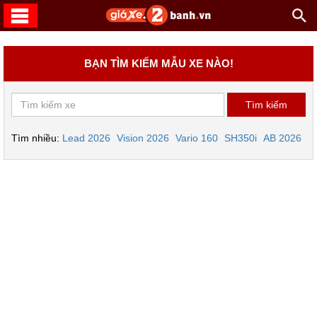
BẠN TÌM KIẾM MẪU XE NÀO!
Tìm nhiều:
Lead 2026
Vision 2026
Vario 160
SH350i
AB 2026