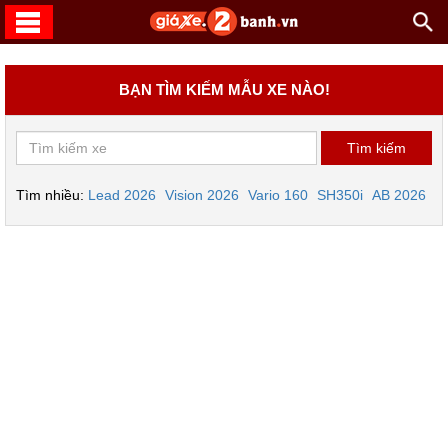
BẠN TÌM KIẾM MẪU XE NÀO!
Tìm nhiều:
Lead 2026
Vision 2026
Vario 160
SH350i
AB 2026