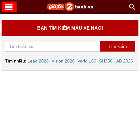
BẠN TÌM KIẾM MẪU XE NÀO!
Tìm nhiều:
Lead 2026
Vision 2026
Vario 160
SH350i
AB 2026