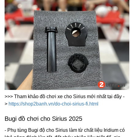
>>> Tham khảo đồ chơi xe cho Sirius mới nhất tại đây -
>
https://shop2banh.vn/do-choi-sirius-fi.html
Bugi đồ chơi cho Sirius 2025
- Phụ tùng Bugi độ cho Sirius làm từ chất liệu Iridium có