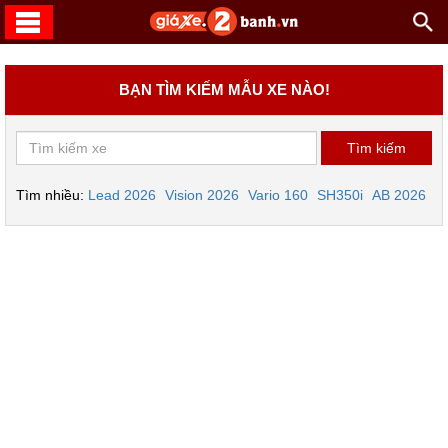
BẠN TÌM KIẾM MẪU XE NÀO!
Tìm nhiều:
Lead 2026
Vision 2026
Vario 160
SH350i
AB 2026