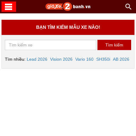
BẠN TÌM KIẾM MẪU XE NÀO!
Tìm nhiều:
Lead 2026
Vision 2026
Vario 160
SH350i
AB 2026