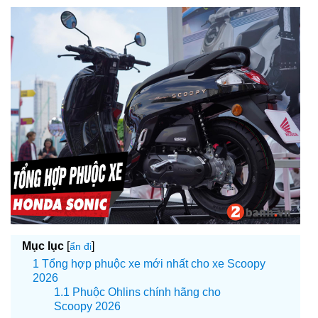
Mục lục
[
]
ẩn đi
Tổng hợp phuộc xe mới nhất cho xe Scoopy
2026
Phuộc Ohlins chính hãng cho
Scoopy 2026