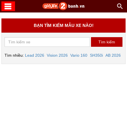
BẠN TÌM KIẾM MẪU XE NÀO!
Tìm nhiều:
Lead 2026
Vision 2026
Vario 160
SH350i
AB 2026