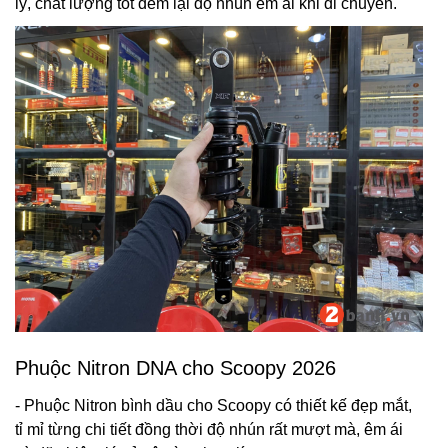
lý, chất lượng tốt đem lại độ nhún êm ái khi di chuyển.
Phuộc Nitron DNA cho Scoopy 2026
- Phuộc Nitron bình dầu cho Scoopy có thiết kế đẹp mắt,
tỉ mỉ từng chi tiết đồng thời độ nhún rất mượt mà, êm ái