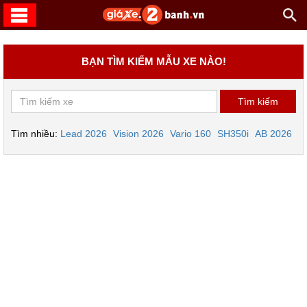
BẠN TÌM KIẾM MẪU XE NÀO!
Tìm nhiều:
Lead 2026
Vision 2026
Vario 160
SH350i
AB 2026