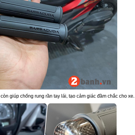
còn giúp chống rung rần tay lái, tạo cảm giác đầm chắc cho xe.