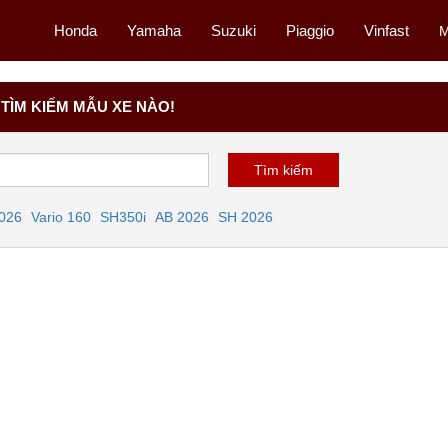
Honda
Yamaha
Suzuki
Piaggio
Vinfast
M
TÌM KIẾM MẪU XE NÀO!
2026
Vario 160
SH350i
AB 2026
SH 2026