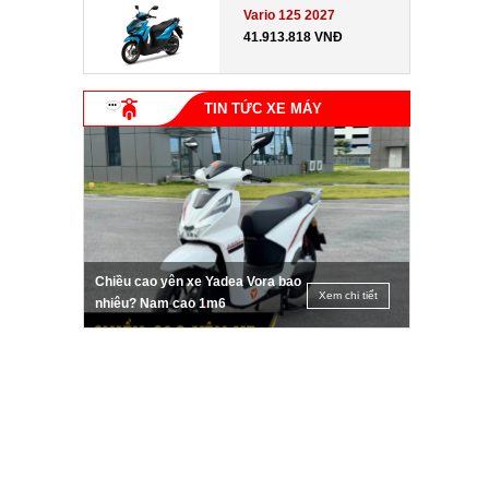
Vario 125 2027
41.913.818 VNĐ
TIN TỨC XE MÁY
Chiều cao yên xe Yadea Vora bao
Xem chi tiết
nhiêu? Nam cao 1m6