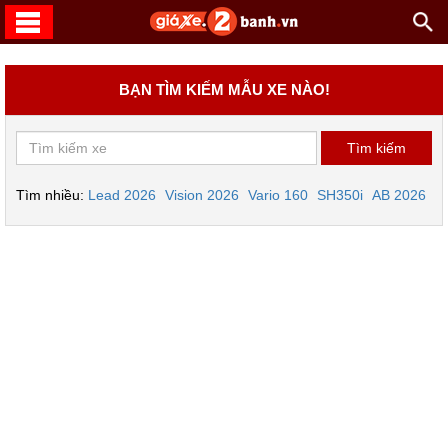
BẠN TÌM KIẾM MẪU XE NÀO!
Tìm nhiều:
Lead 2026
Vision 2026
Vario 160
SH350i
AB 2026