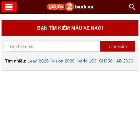
BẠN TÌM KIẾM MẪU XE NÀO!
Tìm nhiều:
Lead 2026
Vision 2026
Vario 160
SH350i
AB 2026