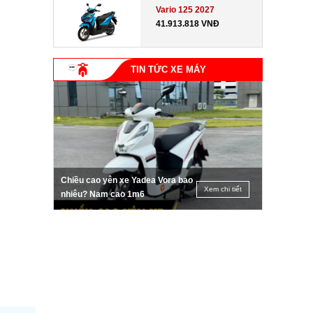
Vario 125 2027
41.913.818 VNĐ
TIN TỨC XE MÁY
Chiều cao yên xe Yadea Vora bao
Xem chi tiết
nhiêu? Nam cao 1m6