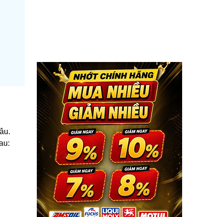
lâu.
au: