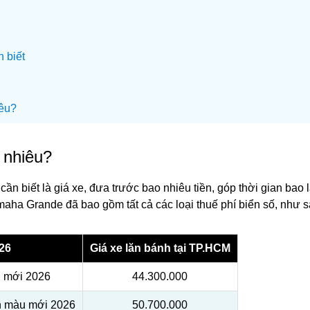
 biết
iêu?
 nhiêu?
cần biết là giá xe, đưa trước bao nhiêu tiền, góp thời gian bao 
maha Grande đã bao gồm tất cả các loại thuế phí biển số, như s
26
Giá xe lăn bánh tại TP.HCM
 mới 2026
44.300.000
n màu mới 2026
50.700.000