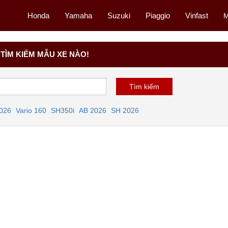
Honda
Yamaha
Suzuki
Piaggio
Vinfast
M
TÌM KIẾM MẪU XE NÀO!
2026
Vario 160
SH350i
AB 2026
SH 2026