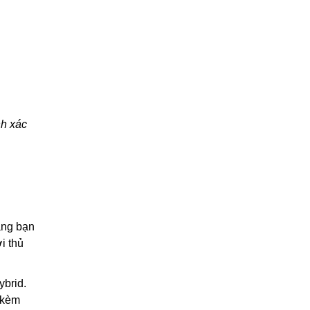
nh xác
ăng bạn
i thủ
ybrid.
 kèm