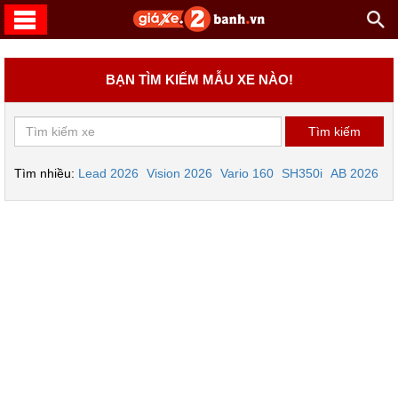
BẠN TÌM KIẾM MẪU XE NÀO!
Tìm nhiều:
Lead 2026
Vision 2026
Vario 160
SH350i
AB 2026