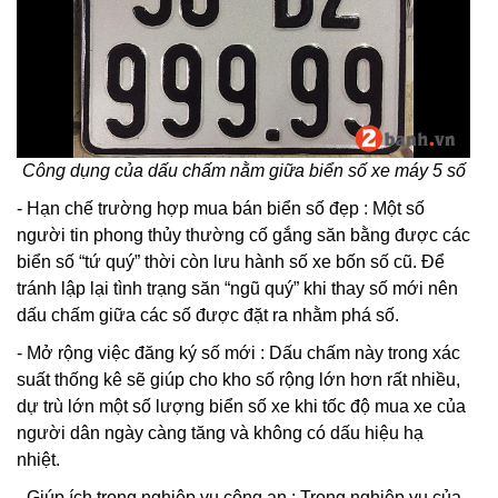
Công dụng của dấu chấm nằm giữa biển số xe máy 5 số
- Hạn chế trường hợp mua bán biển số đẹp : Một số
người tin phong thủy thường cố gắng săn bằng được các
biển số “tứ quý” thời còn lưu hành số xe bốn số cũ. Để
tránh lập lại tình trạng săn “ngũ quý” khi thay số mới nên
dấu chấm giữa các số được đặt ra nhằm phá số.
- Mở rộng việc đăng ký số mới : Dấu chấm này trong xác
suất thống kê sẽ giúp cho kho số rộng lớn hơn rất nhiều,
dự trù lớn một số lượng biển số xe khi tốc độ mua xe của
người dân ngày càng tăng và không có dấu hiệu hạ
nhiệt.
- Giúp ích trong nghiệp vụ công an : Trong nghiệp vụ của