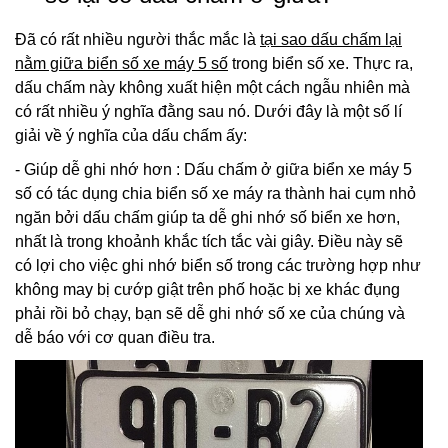
Đã có rất nhiều người thắc mắc là
tại sao dấu chấm lại
nằm giữa biển số xe máy 5 số
trong biển số xe. Thực ra,
dấu chấm này không xuất hiện một cách ngẫu nhiên mà
có rất nhiều ý nghĩa đằng sau nó. Dưới đây là một số lí
giải về ý nghĩa của dấu chấm ấy:
- Giúp dễ ghi nhớ hơn : Dấu chấm ở giữa biển xe máy 5
số có tác dụng chia biển số xe máy ra thành hai cụm nhỏ
ngăn bởi dấu chấm giúp ta dễ ghi nhớ số biển xe hơn,
nhất là trong khoảnh khắc tích tắc vài giây. Điều này sẽ
có lợi cho việc ghi nhớ biển số trong các trường hợp như
không may bị cướp giật trên phố hoặc bị xe khác đụng
phải rồi bỏ chạy, bạn sẽ dễ ghi nhớ số xe của chúng và
dễ báo với cơ quan điều tra.