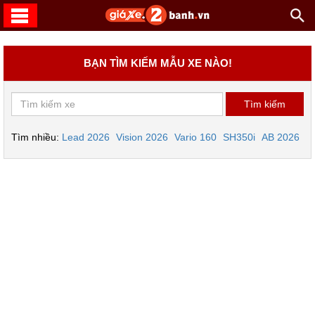
BẠN TÌM KIẾM MẪU XE NÀO!
Tìm nhiều:
Lead 2026
Vision 2026
Vario 160
SH350i
AB 2026