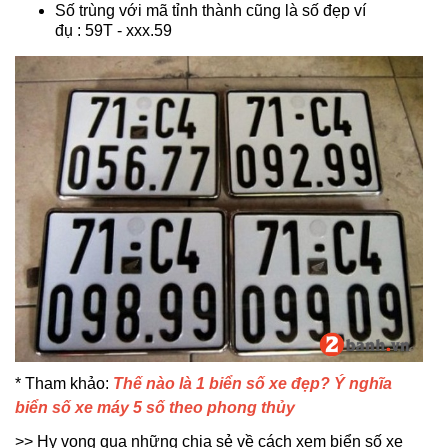
Số trùng với mã tỉnh thành cũng là số đẹp ví
đụ : 59T - xxx.59
* Tham khảo:
Thế nào là 1 biển số xe đẹp? Ý nghĩa
biển số xe máy 5 số theo phong thủy
>> Hy vọng qua những chia sẻ về
cách xem biển số xe