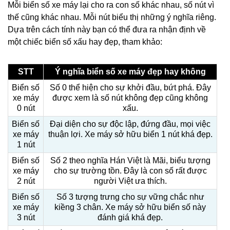
Mỗi biển số xe máy lại cho ra con số khác nhau, số nút vì
thế cũng khác nhau. Mỗi nút biểu thị những ý nghĩa riêng.
Dựa trên cách tính này bạn có thể đưa ra nhận định về
một chiếc biển số xấu hay đẹp, tham khảo:
STT
Ý nghĩa biển số xe máy đẹp hay không
Biển số
Số 0 thể hiện cho sự khởi đầu, bứt phá. Đây
xe máy
được xem là số nút không đẹp cũng không
0 nút
xấu.
Biển số
Đại diện cho sự độc lập, đứng đầu, mọi việc
xe máy
thuận lợi. Xe máy sở hữu biển 1 nút khá đẹp.
1 nút
Biển số
Số 2 theo nghĩa Hán Việt là Mãi, biểu tượng
xe máy
cho sự trường tồn. Đây là con số rất được
2 nút
người Việt ưa thích.
Biển số
Số 3 tượng trưng cho sự vững chắc như
xe máy
kiềng 3 chân. Xe máy sở hữu biển số này
3 nút
đánh giá khá đẹp.