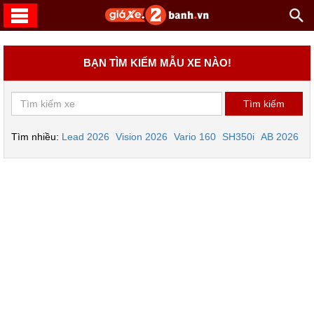
BẠN TÌM KIẾM MẪU XE NÀO!
Tìm nhiều:
Lead 2026
Vision 2026
Vario 160
SH350i
AB 2026