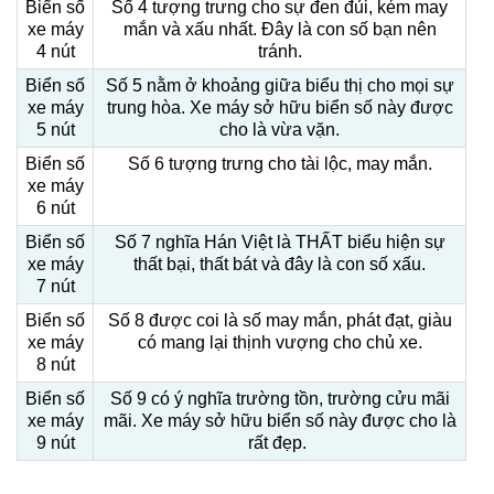
Biển số
Số 4 tượng trưng cho sự đen đủi, kém may
xe máy
mắn và xấu nhất. Đây là con số bạn nên
4 nút
tránh.
Biển số
Số 5 nằm ở khoảng giữa biểu thị cho mọi sự
xe máy
trung hòa. Xe máy sở hữu biển số này được
5 nút
cho là vừa vặn.
Biển số
Số 6 tượng trưng cho tài lộc, may mắn.
xe máy
6 nút
Biển số
Số 7 nghĩa Hán Việt là THẤT biểu hiện sự
xe máy
thất bại, thất bát và đây là con số xấu.
7 nút
Biển số
Số 8 được coi là số may mắn, phát đạt, giàu
xe máy
có mang lại thịnh vượng cho chủ xe.
8 nút
Biển số
Số 9 có ý nghĩa trường tồn, trường cửu mãi
xe máy
mãi. Xe máy sở hữu biển số này được cho là
9 nút
rất đẹp.