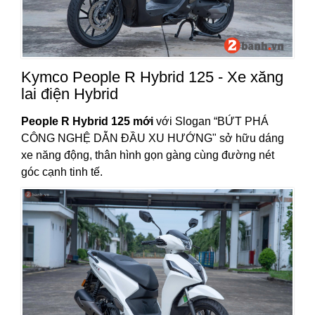
Kymco People R Hybrid 125 - Xe xăng
lai điện Hybrid
People R Hybrid 125 mới
với Slogan “BỨT PHÁ
CÔNG NGHỆ DẪN ĐẦU XU HƯỚNG" sở hữu dáng
xe năng động, thân hình gọn gàng cùng đường nét
góc cạnh tinh tế.