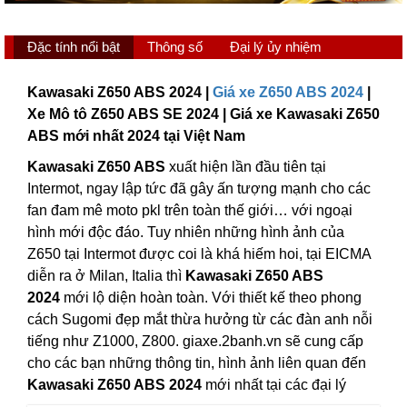
Đặc tính nổi bật
Thông số
Đại lý ủy nhiệm
Kawasaki Z650 ABS 2024 |
Giá xe Z650 ABS 2024
|
Xe Mô tô Z650 ABS SE 2024 | Giá xe Kawasaki Z650
ABS mới nhất 2024 tại Việt Nam
Kawasaki Z650 ABS
xuất hiện lần đầu tiên tại
Intermot, ngay lập tức đã gây ấn tượng mạnh cho các
fan đam mê moto pkl trên toàn thế giới… với ngoại
hình mới độc đáo. Tuy nhiên những hình ảnh của
Z650 tại Intermot được coi là khá hiếm hoi, tại EICMA
diễn ra ở Milan, Italia thì
Kawasaki Z650 ABS
2024
mới lộ diện hoàn toàn. Với thiết kế theo phong
cách Sugomi đẹp mắt thừa hưởng từ các đàn anh nỗi
tiếng như Z1000, Z800. giaxe.2banh.vn sẽ cung cấp
cho các bạn những thông tin, hình ảnh liên quan đến
Kawasaki Z650 ABS 2024
mới nhất tại các đại lý