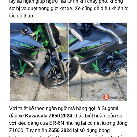
tay lái ngắn giúp người lái tự tin khi chạy phố, không
sợ bị va quẹt trong giờ kẹt xe. Xe cũng dễ điều khiển ở
tốc độ thấp.
Với thiết kế theo ngôn ngữ mà hãng gọi là Sugomi,
đầu xe
Kawasaki Z650 2024
khác biệt hoàn toàn so
với kiểu dáng của ER-6N nhưng lại có nét tương đồng
Z1000. Tuy nhiên
Z650 2024
lại sử dụng bóng