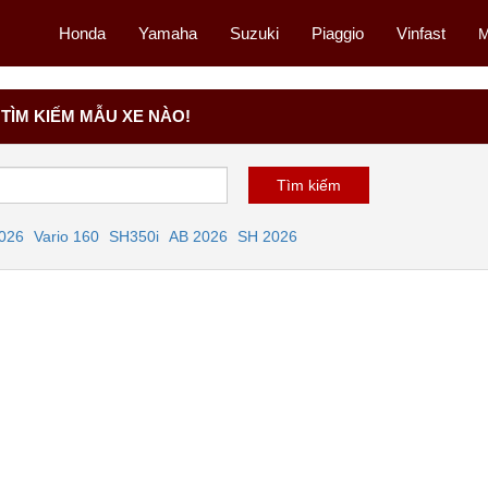
Honda
Yamaha
Suzuki
Piaggio
Vinfast
M
TÌM KIẾM MẪU XE NÀO!
2026
Vario 160
SH350i
AB 2026
SH 2026