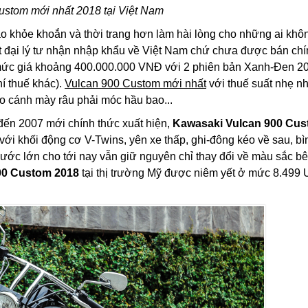
ustom mới nhất 2018 tại Việt Nam
o khỏe khoắn và thời trang hơn làm hài lòng cho những ai khô
t đại lý tư nhận nhập khẩu về Việt Nam chứ chưa được bán ch
ức giá khoảng 400.000.000 VNĐ với 2 phiên bản Xanh-Đen 2
í thuế khác).
Vulcan 900 Custom mới nhất
với thuế suất nhẹ n
o cánh mày râu phải móc hầu bao...
đến 2007 mới chính thức xuất hiện,
Kawasaki Vulcan 900 Cu
 với khối động cơ V-Twins, yên xe thấp, ghi-đông kéo về sau, bì
hước lớn cho tới nay vẫn giữ nguyên chỉ thay đổi về màu sắc b
00 Custom 2018
tại thị trường Mỹ được niêm yết ở mức 8.499