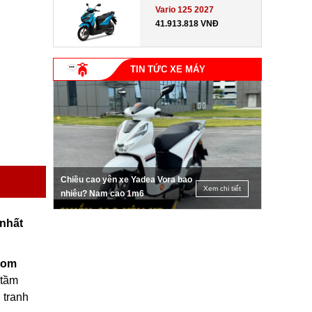
Vario 125 2027
41.913.818 VNĐ
TIN TỨC XE MÁY
Chiều cao yên xe Yadea Vora bao
Xem chi tiết
nhiêu? Nam cao 1m6
 nhất
tom
 tầm
 tranh