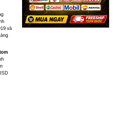
ng
ính
019 và
hàng
stom
nh
ên
 USD