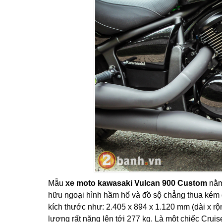
Mẫu
xe moto kawasaki Vulcan 900 Custom
nằm
hữu ngoại hình hầm hố và đồ sộ chẳng thua kém 
kích thước như: 2.405 x 894 x 1.120 mm (dài x rộn
lượng rất nặng lên tới 277 kg. Là một chiếc Crui