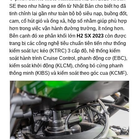
SE theo như hãng xe đến từ Nhật Bản cho biết họ đã
tinh chỉnh lại gần như toàn bộ bộ siêu nạp, buồng đốt,
cam, cổ hút gió và ống xả, hộp số nhằm giúp phù hợp
hơn trong việc vận hành đường trường, ít nóng hơn.
Bên cạnh đó xe phân khối lớn
H2 SX 2023
còn được
trang bị các công nghệ tiêu chuẩn tiên tiến như thống
kiểm soát lực kéo (KTRC) 3 cấp độ, hệ thống kiểm
soát hành trình Cruise Control, phanh động cơ (EBC),
kiểm soát khởi động (KLCM), chống bó cứng phanh
thông minh (KIBS) và kiểm soát theo góc cua (KCMF).