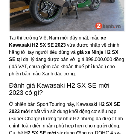
Tại thị trường Việt Nam mới đây nhất, mẫu
xe
Kawasaki H2 SX SE 2023
vừa được nhập về chính
hãng tới tay người tiêu dùng và
giá xe Ninja H2 SX
SE
tại đại lý đang được bán với giá 899.000.000 đồng
( đã VAT, chưa gồm các khoản thuế phí khác ) cho
phiên bản màu Xanh đặc trưng.
Đánh giá Kawasaki H2 SX SE mới
2023 có gì?
Ở phiên bản Sport Touring này, Kawasaki
H2 SX SE
2023 mới
nhất vẫn sử dụng khối động cơ siêu nạp
(Super Charge) tương tự như H2 nhưng đã được tinh
chỉnh toàn diện nhằm phù hợp hơn cho người dùng.
Cụ thể
H2 SX SE mới
sử dụng động cơ DOHC 4 xy-