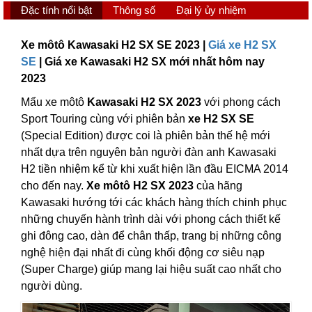
Đặc tính nổi bật
Thông số
Đại lý ủy nhiệm
Xe môtô Kawasaki H2 SX SE 2023 |
Giá xe H2 SX
SE
| Giá xe Kawasaki H2 SX mới nhất hôm nay
2023
Mẩu xe môtô
Kawasaki H2 SX 2023
với phong cách
Sport Touring cùng với phiên bản
xe H2 SX SE
(Special Edition) được coi là phiên bản thế hệ mới
nhất dựa trên nguyên bản người đàn anh Kawasaki
H2 tiền nhiệm kể từ khi xuất hiện lần đầu EICMA 2014
cho đến nay.
Xe môtô H2 SX 2023
của hãng
Kawasaki hướng tới các khách hàng thích chinh phục
những chuyến hành trình dài với phong cách thiết kế
ghi đông cao, dàn để chân thấp, trang bị những công
nghệ hiện đại nhất đi cùng khối động cơ siêu nạp
(Super Charge) giúp mang lại hiệu suất cao nhất cho
người dùng.