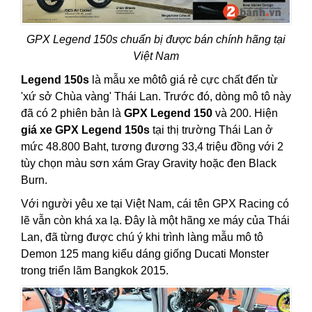
GPX Legend 150s chuẩn bị được bán chính hãng tại
Việt Nam
Legend 150s
là mẫu xe môtô giá rẻ cực chất đến từ
'xứ sở Chùa vàng' Thái Lan. Trước đó, dòng mô tô này
đã có 2 phiên bản là
GPX Legend 150
và 200. Hiện
giá xe GPX Legend 150s
tại thị trường Thái Lan ở
mức 48.800 Baht, tương đương 33,4 triệu đồng với 2
tùy chọn màu sơn xám Gray Gravity hoặc đen Black
Burn.
Với người yêu xe tại Việt Nam, cái tên GPX Racing có
lẽ vẫn còn khá xa lạ. Đây là một hãng xe máy của Thái
Lan, đã từng được chú ý khi trình làng mẫu mô tô
Demon 125 mang kiểu dáng giống Ducati Monster
trong triển lãm Bangkok 2015.