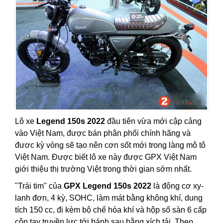
Lô xe
Legend 150s 2022
đầu tiên vừa mới cập cảng
vào Việt Nam, được bán phân phối chính hãng và
đươc kỳ vòng sẽ tạo nên cơn sốt mới trong làng mô tô
Việt Nam. Được biết lô xe này được GPX Việt Nam
giới thiệu thị trường Việt trong thời gian sớm nhất.
"Trái tim" của
GPX Legend 150s 2022
là động cơ xy-
lanh đơn, 4 kỳ, SOHC, làm mát bằng không khí, dung
tích 150 cc, đi kèm bộ chế hòa khí và hộp số sàn 6 cấp
côn tay truyền lực tới bánh sau bằng xích tải. Theo