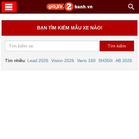
BẠN TÌM KIẾM MẪU XE NÀO!
Tìm nhiều:
Lead 2026
Vision 2026
Vario 160
SH350i
AB 2026