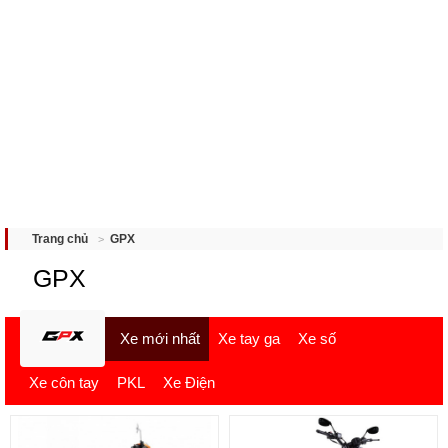
GPX
Trang chủ
GPX
Xe mới nhất
Xe tay ga
Xe số
Xe côn tay
PKL
Xe Điện