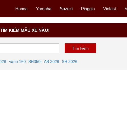
Honda
Yamaha
Suzuki
Piaggio
Vinfast
M
TÌM KIẾM MẪU XE NÀO!
2026
Vario 160
SH350i
AB 2026
SH 2026