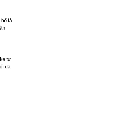
 bố là
cần
ike tự
ối đa