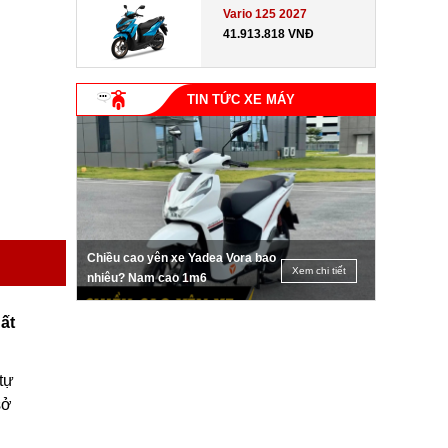
Vario 125 2027
41.913.818 VNĐ
TIN TỨC XE MÁY
Chiều cao yên xe Yadea Vora bao
Xem chi tiết
nhiêu? Nam cao 1m6
ất
tự
sở