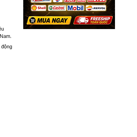
ệu
t Nam.
t động