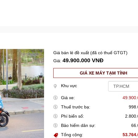
Giá bán lẻ đề xuất (đã có thuế GTGT)
49.900.000 VNĐ
Giá:
GIÁ XE MÁY TẠM TÍNH
Khu vực
Giá xe:
49.900
Thuế trước bạ:
998
Phí biển số:
2.800
Bảo hiểm dân sự:
66
Tổng cộng:
53.764