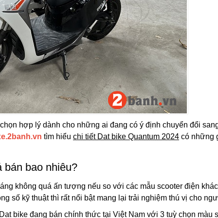
 chọn hợp lý dành cho những ai đang có ý định chuyển đổi san
xe.2banh.vn
tìm hiểu
chi tiết Dat bike Quantum 2024
có những g
á bán bao nhiêu?
ng không quá ấn tượng nếu so với các mẫu scooter điện khác
 số kỹ thuật thì rất nổi bật mang lại trải nghiệm thú vị cho ngườ
at bike đang bán chính thức tại Việt Nam với 3 tuỳ chọn màu 