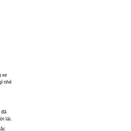
g xe
ì nhé
 đã
i lái.
sắc