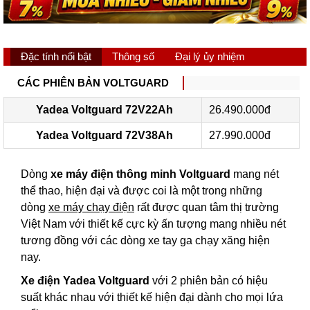
Đặc tính nổi bật
Thông số
Đại lý ủy nhiệm
CÁC PHIÊN BẢN VOLTGUARD
Yadea Voltguard 72V22Ah
26.490.000đ
Yadea Voltguard 72V38Ah
27.990.000đ
Dòng
xe máy điện thông minh Voltguard
mang nét
thể thao, hiện đại và được coi là một trong những
dòng
xe máy chạy điện
rất được quan tâm thị trường
Việt Nam với thiết kế cực kỳ ấn tượng mang nhiều nét
tương đồng với các dòng xe tay ga chạy xăng hiện
nay.
Xe điện Yadea Voltguard
với 2 phiên bản có hiệu
suất khác nhau với thiết kế hiện đại dành cho mọi lứa