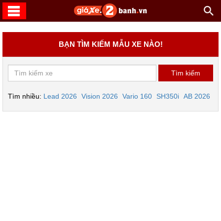
BẠN TÌM KIẾM MẪU XE NÀO!
Tìm nhiều:
Lead 2026
Vision 2026
Vario 160
SH350i
AB 2026