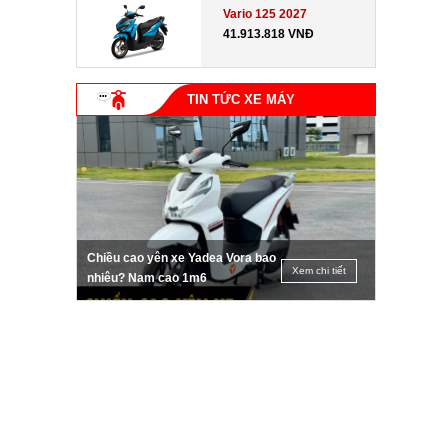
Vario 125 2027
41.913.818 VNĐ
TIN TỨC XE MÁY
Chiều cao yên xe Yadea Vora bao
Xem chi tiết
nhiêu? Nam cao 1m6