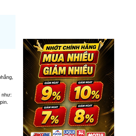
phẳng,
ố như:
 pin.