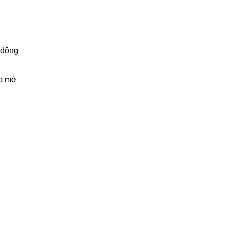
t động
úp mở