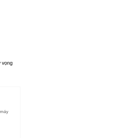
y vọng
e máy