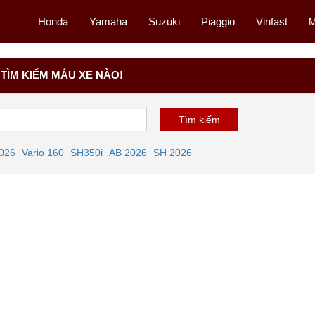
Honda
Yamaha
Suzuki
Piaggio
Vinfast
M
TÌM KIẾM MẪU XE NÀO!
2026
Vario 160
SH350i
AB 2026
SH 2026