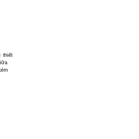
 thiết
giữa
 kém