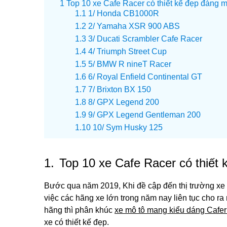
Top 10 xe Cafe Racer có thiết kế đẹp đáng 
1/ Honda CB1000R
2/ Yamaha XSR 900 ABS
3/ Ducati Scrambler Cafe Racer
4/ Triumph Street Cup
5/ BMW R nineT Racer
6/ Royal Enfield Continental GT
7/ Brixton BX 150
8/ GPX Legend 200
9/ GPX Legend Gentleman 200
10/ Sym Husky 125
1.
Top 10 xe Cafe Racer có thiết
Bước qua năm 2019, Khi đề cập đến thị trường xe
việc các hãng xe lớn trong năm nay liên tục cho 
hãng thì phân khúc
xe mô tô mang kiểu dáng Cafe
xe có thiết kế đẹp.