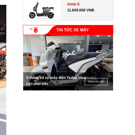
Amio S
11.600.000 VNĐ
TIN TỨC XE MÁY
5 thông số xe máy điện Yadea Vora
Xem chi tiết
cần phải biết