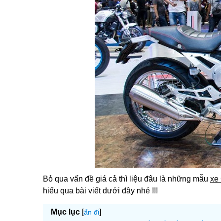
Bỏ qua vấn đề giá cả thì liệu đâu là những mẫu
xe
hiểu qua bài viết dưới đây nhé !!!
Mục lục
[
]
ẩn đi