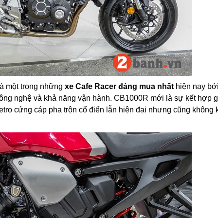
à một trong những
xe Cafe Racer đáng mua nhất
hiện nay bởi
i công nghệ và khả năng vận hành. CB1000R mới là sự kết hợp 
retro cứng cáp pha trộn cổ điển lẫn hiện đại nhưng cũng không