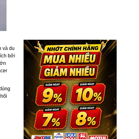
h và du
ích bởi
lớn
cer
 dùng
khối