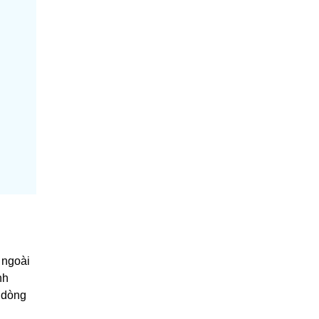
 ngoài
nh
 dòng