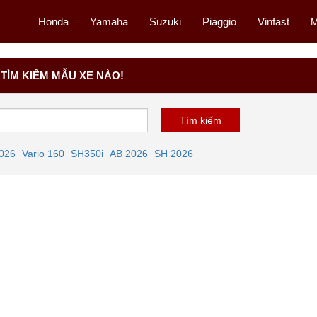
Honda
Yamaha
Suzuki
Piaggio
Vinfast
M
TÌM KIẾM MẪU XE NÀO!
2026
Vario 160
SH350i
AB 2026
SH 2026