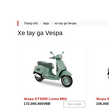
xe tay ga Vespa
Trang chủ
tags
Xe tay ga Vespa
Vespa GTS300 Livrea 80th
Vespa S
172.000.000VNĐ
106.00
Xem chi tiết