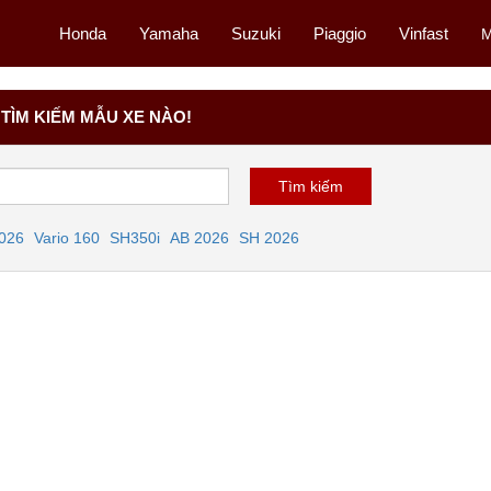
Honda
Yamaha
Suzuki
Piaggio
Vinfast
M
TÌM KIẾM MẪU XE NÀO!
2026
Vario 160
SH350i
AB 2026
SH 2026