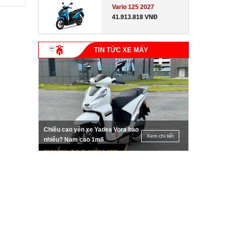
Vario 125 2027
41.913.818 VNĐ
TIN TỨC XE MÁY
Chiều cao yên xe Yadea Vora bao
Xem chi tiết
nhiêu? Nam cao 1m6