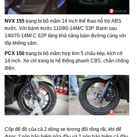
NVX 155
trang bị bộ mâm 14 inch thể thao hỗ trợ ABS
trước. Với bánh trước 110/80-14M/C 53P. Bánh sau
140/70-14M/ C 62P tăng khả năng bám đường cùng với
lốp không săm.
PCX 150
trang bị bộ mâm hợp kim 5 chấu kép, kích cỡ
14 inch. Xe chỉ trang bị hệ thống phanh CBS, chân chống
điện.
Cốp để đồ của cả 2 dòng xe tương đối rông rãi, khi để
được 2 nón bảo hiểm nữa đầu và 1 nón bảo hiểm cả đầu