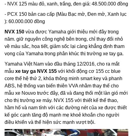
- NVX 125 màu đỏ, xanh, trắng, đen giá: 48.500.000 đồng
- PCX 150 bản cao cấp (Màu Bạc mờ, Đen mờ, Xanh lục
): 60.000.000 đồng
NVX 150
vừa được Yamaha giới thiệu mới đây trong
năm. giữ nguyên công nghệ bên trong, chỉ thay đổi nhỏ
về màu sắc, họa tiết, giảm sốc lại càng khẳng định tham
vọng của Yamaha trong phân khúc thị trường xe tay ga.
Yamaha Việt Nam vào đầu tháng 12/2016, cho ra mắt
mẫu
xe tay ga NVX 155
với khối động cơ 155 cc blue
core thế hệ thứ 2, khóa thông minh smart key và phanh
ABS, hệ thống van biến thiên VVA nhằm thay thế cho
mẫu xe Nouvo trước đây, đã và đang thổi một làn gió mới
cho thị trường xe máy. NVX 155 với thiết kế thể thao,
hầm hố và nam tính với các đường nét của xe được thiết
kế góc cạnh tăng độ mạnh mẹ khoẻ khoắn cho người
điều khiển và thể hiện sức mạnh vượt trội.