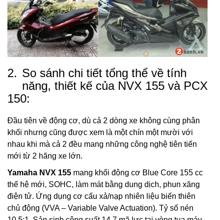
2.
So sánh chi tiết tổng thể về tính
năng, thiết kế của NVX 155 và PCX
150:
Đầu tiên về động cơ, dù cả 2 dòng xe không cùng phân
khối nhưng cũng được xem là một chín một mười với
nhau khi mà cả 2 đều mang những công nghệ tiên tiến
mới từ 2 hãng xe lớn.
Yamaha NVX 155
mang khối động cơ Blue Core 155 cc
thế hệ mới, SOHC, làm mát bằng dung dịch, phun xăng
điện tử. Ứng dụng cơ cấu xả/nạp nhiên liệu biến thiên
chủ động (VVA – Variable Valve Actuation). Tỷ số nén
10,5:1. Sản sinh công suất 14,7 mã lực tại vòng tua máy