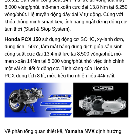
8.000 vòng/phút, mô-men xoắn cực đại 13,8 Nm tại 6.250
vòng/phút. Hệ truyền động dây đai V tự động. Cùng với
khóa thông minh smart key, tính năng ngắt dừng động cơ
tạm thời (Start & Stop System).
Honda PCX 150
sử dụng động cơ SOHC, xy-lanh đơn,
dung tích 150cc, làm mát bằng dung dịch giúp sản sinh
công suất cực đại 13,4 mã lực tại 8.500 vòng/phút, mô-
men xoắn 14Nm tại 5.000 vòng/phút.nhờ việc tinh chỉnh
một vài chi tiết ở động cơ. Bình xăng của Honda
PCX dung tích 8 lít, mức tiêu thụ nhiên liệu 44km/lít.
Về phần tổng quan thiết kế,
Yamaha NVX
định hướng