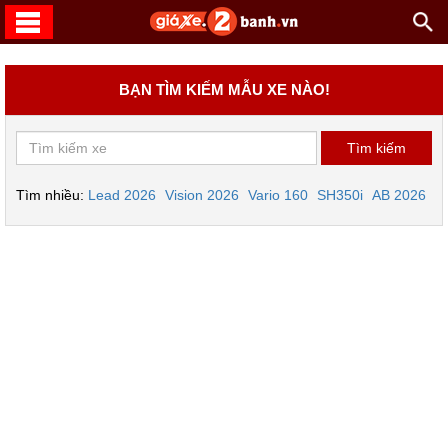
BẠN TÌM KIẾM MẪU XE NÀO!
Tìm nhiều:
Lead 2026
Vision 2026
Vario 160
SH350i
AB 2026