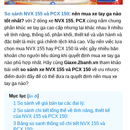
So sánh NVX 155 và PCX 150
: nên mua xe tay ga nào
tốt nhất?
với 2 dòng xe
NVX 155
,
PCX
cùng nằm chung
phân khúc xe tay ga cao cấp nhưng lại khác nhau ít nhiều
về tính năng, thông số, phân khối, thiết kế và vận hành và
đặc biệt là mức giá chênh lệch khá cao. Vậy nên việc lựa
chọn mua NVX 155 hay PCX 150 là việc gây nhiều băn
khoăn cho người tiêu dùng khi quyết định mua xe tay ga
nào phù hợp nhất. Hãy cùng
Giaxe.2banh.vn
tham khảo
bài viết
so sánh xe NVX 155 và PCX 150
về ưu nhược
điểm dưới đây để có thể đưa ra quyết định nên mua xe
tay ga nào?
Mục lục
[
]
ẩn đi
So sánh về giá bán tại các đại lý:
So sánh chi tiết tổng thể về tính năng, thiết kế
của NVX 155 và PCX 150:
Bảng so sanh thông số chi tiết NVX 155 và
PCX 150: