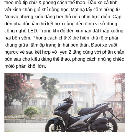
theo mô-típ chữ X phong cách thể thao. Đầu xe cá tính
với kính chắn gió khí động học. Mặt nạ lấy cảm hứng từ
Nouvo nhưng kiểu dáng hơi thô nếu nhìn trực diện. Cặp
đèn pha đôi hầm hố kết hợp cùng đèn định vị sử dụng
công nghệ LED. Trong khi đó đèn xi-nhan đặt thấp xuống
hai bên yếm. Phong cách chữ X thể hiện khá rõ ở phần
khung giữa, tấm ốp trang trí hai bên thân. Đuôi xe vuốt
ngược về sau kết hợp với yên 2 tầng cùng với phần chắn
bùn sau cho kiểu dáng thể thao, phong cách những chiếc
môtô phân khối lớn.