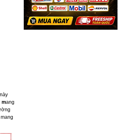
 này
S m
ang
dường
ế mang