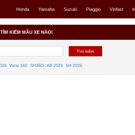
Honda
Yamaha
Suzuki
Piaggio
Vinfast
M
TÌM KIẾM MẪU XE NÀO!
2026
Vario 160
SH350i
AB 2026
SH 2026