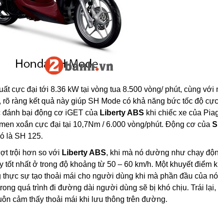
ất cực đại tới 8.36 kW tại vòng tua 8.500 vòng/ phút, cùng với
, rõ ràng kết quả này giúp SH Mode có khả năng bức tốc độ cự
 đánh bại động cơ iGET của
Liberty ABS
khi chiếc xe của Piag
 men xoắn cực đại tại 10,7Nm / 6.000 vòng/phút. Động cơ của
S
ó là SH 125.
ợt trội hơn so với
Liberty ABS
, khi mà nó dường như chạy độ
ty tốt nhất ở trong độ khoảng từ 50 – 60 km/h. Một khuyết điểm 
g thực sự tạo thoải mái cho người dùng khi mà phần đầu của n
rong quá trình đi đường dài người dùng sẽ bị khó chịu. Trái lại,
uôn cảm thấy thoải mái khi lưu thông trên đường.