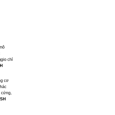
 mô
c
gio chỉ
H
ng cơ
khác
ó cứng,
SH