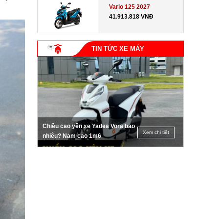
Vario 125 2027
41.913.818 VNĐ
TIN TỨC XE MÁY
Chiều cao yên xe Yadea Vora bao
Xem chi tiết
nhiêu? Nam cao 1m6