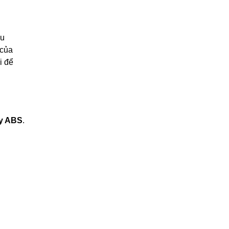
êu
 của
i để
ty ABS
.