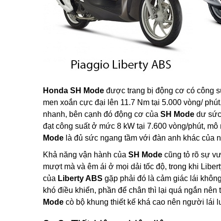
Honda SH Mode
được trang bị động cơ có công su
men xoắn cực đại lên 11.7 Nm tại 5.000 vòng/ phút
nhanh, bên cạnh đó động cơ của
SH Mode
dư sức
đạt công suất ở mức 8 kW tại 7.600 vòng/phút, mô
Mode
là đủ sức ngang tầm với đàn anh khác của n
Khả năng vận hành của
SH Mode
cũng tỏ rõ sự vư
mượt mà và êm ái ở mọi dải tốc độ, trong khi Liber
của
Liberty ABS
gặp phải đó là cảm giác lái khôn
khó điều khiển, phần để chân thì lại quá ngắn nên t
Mode
cò bộ khung thiết kế khá cao nên người lái l