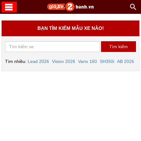
BẠN TÌM KIẾM MẪU XE NÀO!
Tìm nhiều:
Lead 2026
Vision 2026
Vario 160
SH350i
AB 2026