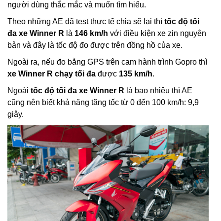
người dùng thắc mắc và muốn tìm hiểu.
Theo những AE đã test thực tế chia sẽ lại thì
tốc độ tối
đa xe Winner R
là
146 km/h
với điều kiện xe zin nguyên
bản và đây là tốc độ đo được trên đồng hồ của xe.
Ngoài ra, nếu đo bằng GPS trên cam hành trình Gopro thì
xe Winner R chạy tối đa
được
135 km/h
.
Ngoài
tốc độ tối đa xe Winner R
là bao nhiêu thì AE
cũng nên biết khả năng tăng tốc từ 0 đến 100 km/h: 9,9
giây.