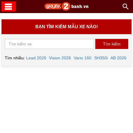
BẠN TÌM KIẾM MẪU XE NÀO!
Tìm nhiều:
Lead 2026
Vision 2026
Vario 160
SH350i
AB 2026