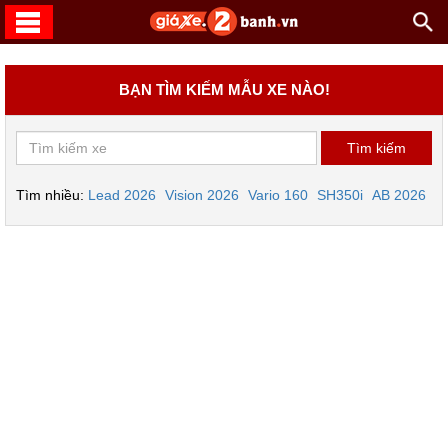
BẠN TÌM KIẾM MẪU XE NÀO!
Tìm nhiều:
Lead 2026
Vision 2026
Vario 160
SH350i
AB 2026