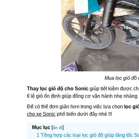
Mua lọc gió đồ c
Thay lọc gió độ cho Sonic
giúp tiết kiệm được chi
tỉ lệ gió ổn định giúp đông cơ vận hành nhẹ nhàng
Để có thể đơn giản hơn trong việc lựa chọn
lọc gi
cho xe Sonic
phổ biến dưới đây nhé !!!
Mục lục
[
]
ẩn đi
Tổng hợp các loại lọc gió độ giúp tăng tốc 