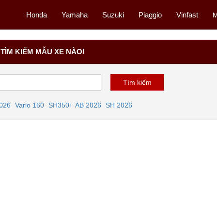
Honda
Yamaha
Suzuki
Piaggio
Vinfast
M
TÌM KIẾM MẪU XE NÀO!
2026
Vario 160
SH350i
AB 2026
SH 2026