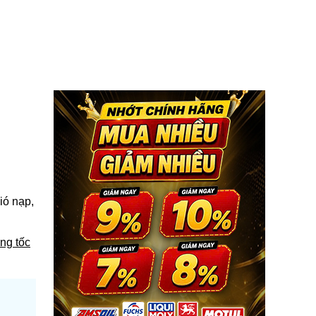
ió nạp,
ăng tốc