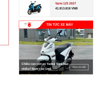
Vario 125 2027
41.913.818 VNĐ
TIN TỨC XE MÁY
Chiều cao yên xe Yadea Vora bao
Xem chi tiết
nhiêu? Nam cao 1m6