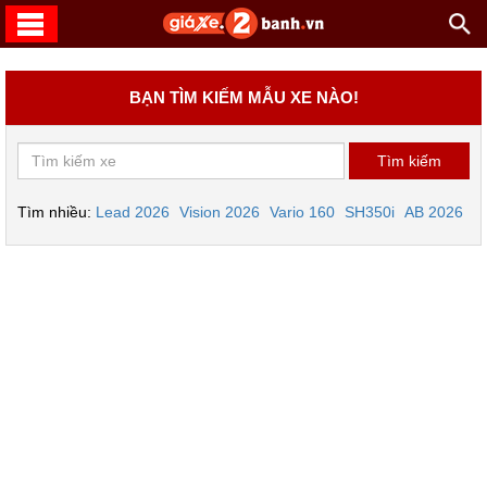
BẠN TÌM KIẾM MẪU XE NÀO!
Tìm nhiều:
Lead 2026
Vision 2026
Vario 160
SH350i
AB 2026