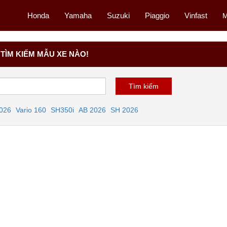
Honda
Yamaha
Suzuki
Piaggio
Vinfast
M
TÌM KIẾM MẪU XE NÀO!
2026
Vario 160
SH350i
AB 2026
SH 2026