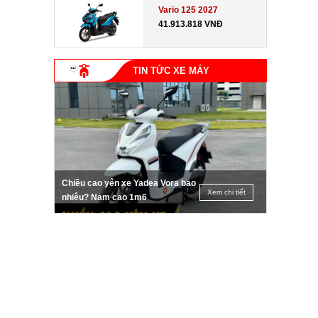
Vario 125 2027
41.913.818 VNĐ
TIN TỨC XE MÁY
Chiều cao yên xe Yadea Vora bao
Xem chi tiết
nhiêu? Nam cao 1m6