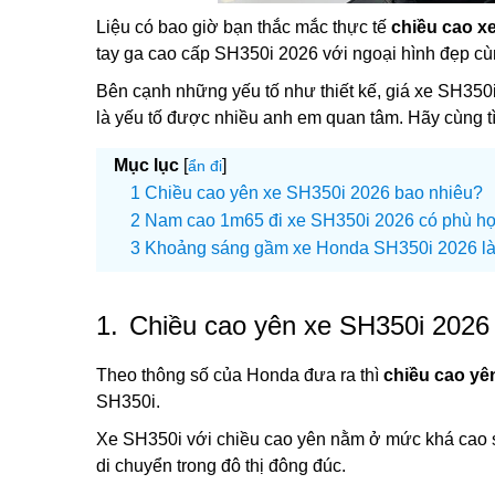
Liệu có bao giờ bạn thắc mắc thực tế
chiều cao x
tay ga cao cấp SH350i 2026 với ngoại hình đẹp cù
Bên cạnh những yếu tố như thiết kế, giá xe SH35
là yếu tố được nhiều anh em quan tâm. Hãy cùng tì
Mục lục
[
]
ẩn đi
Chiều cao yên xe SH350i 2026 bao nhiêu?
Nam cao 1m65 đi xe SH350i 2026 có phù h
Khoảng sáng gầm xe Honda SH350i 2026 là
1.
Chiều cao yên xe SH350i 2026
Theo thông số của Honda đưa ra thì
chiều cao yê
SH350i.
Xe SH350i với chiều cao yên nằm ở mức khá cao s
di chuyển trong đô thị đông đúc.