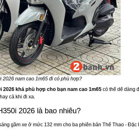
 2026 nam cao 1m65 đi có phù hợp?
i 2026 khá phù hợp cho bạn nam cao 1m65
có thể dể dàng 
ay cả khi đi xa.
50i 2026 là bao nhiêu?
áng gầm xe ở mức 132 mm cho ba phiên bản Thể Thao - Đặc B