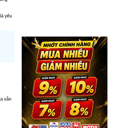
là yếu
xa vẫn