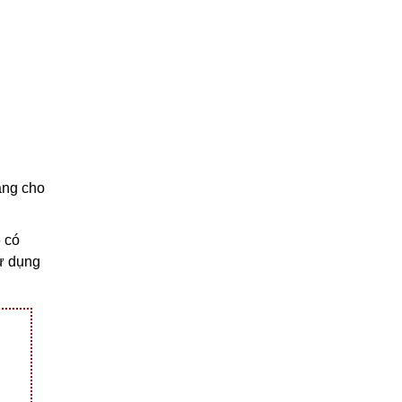
ặng cho
 có
ử dụng