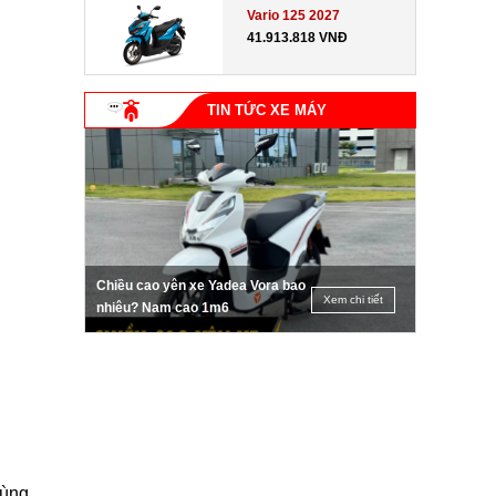
Vario 125 2027
41.913.818 VNĐ
TIN TỨC XE MÁY
Chiều cao yên xe Yadea Vora bao
Xem chi tiết
nhiêu? Nam cao 1m6
dùng