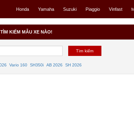
Honda
Yamaha
Suzuki
Piaggio
Vinfast
M
TÌM KIẾM MẪU XE NÀO!
2026
Vario 160
SH350i
AB 2026
SH 2026