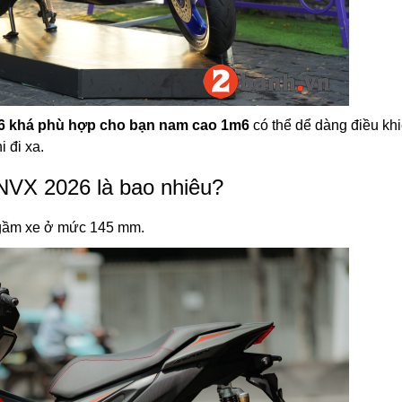
6 khá phù hợp cho bạn nam cao 1m6
có thể dể dàng điều kh
 đi xa.
VX 2026 là bao nhiêu?
gầm xe ở mức 145 mm.