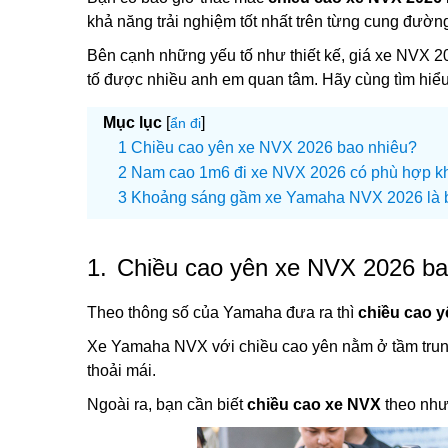
khả năng trải nghiệm tốt nhất trên từng cung đườn
Bên cạnh những yếu tố như thiết kế, giá xe NVX 
tố được nhiều anh em quan tâm. Hãy cùng tìm hiểu 
Mục lục
[
]
ẩn đi
Chiều cao yên xe NVX 2026 bao nhiêu?
Nam cao 1m6 đi xe NVX 2026 có phù hợp k
Khoảng sáng gầm xe Yamaha NVX 2026 là 
1.
Chiều cao yên xe NVX 2026 ba
Theo thông số của Yamaha đưa ra thì
chiều cao 
Xe Yamaha NVX với chiều cao yên nằm ở tầm trung 
thoải mái.
Ngoài ra, bạn cần biết
chiều cao xe NVX
theo như