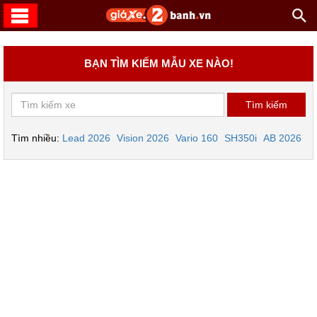
BẠN TÌM KIẾM MẪU XE NÀO!
Tìm nhiều:
Lead 2026
Vision 2026
Vario 160
SH350i
AB 2026