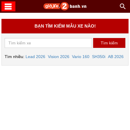
BẠN TÌM KIẾM MẪU XE NÀO!
Tìm nhiều:
Lead 2026
Vision 2026
Vario 160
SH350i
AB 2026