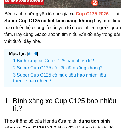
Bên cạnh những yếu tố như giá xe
Cup C125 2026
… thì
Super Cup C125 có tiết kiệm xăng không
hay mức tiêu
hao nhiên liệu cũng là các yếu tố được nhiều người quan
tâm. Hãy cùng Giaxe.2banh tìm hiểu vấn đề này trong bài
viết dưới đây nhé.
Mục lục
[
]
ẩn đi
Bình xăng xe Cup C125 bao nhiêu lít?
Super Cup C125 có tiết kiệm xăng không?
Super Cup C125 có mức tiêu hao nhiên liệu
thực tế bao nhiêu?
1.
Bình xăng xe Cup C125 bao nhiêu
lít?
Theo thông số của Honda đưa ra thì
dung tích bình
xăng xe Cup C125
là
3,7 lít
và đây là dung tích khi đổ