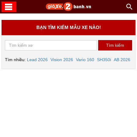
BẠN TÌM KIẾM MẪU XE NÀO!
Tìm nhiều:
Lead 2026
Vision 2026
Vario 160
SH350i
AB 2026