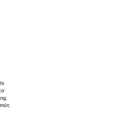
hi
 cơ
ăng,
ở mức