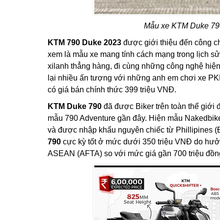
Mẫu xe KTM Duke 790 
KTM 790 Duke 2023
được giới thiệu đến công c
xem là mẫu xe mang tính cách mạng trong lịch s
xilanh thẳng hàng, đi cùng những công nghệ hiện 
lại nhiều ấn tượng với những anh em chơi xe PKL 
có giá bán chính thức 399 triệu VNĐ.
KTM Duke 790
đã được Biker trên toàn thể giới đ
mẫu 790 Adventure gần đây. Hiện mẫu Nakedbi
và được nhập khẩu nguyên chiếc từ Phillipines (
790
cực kỳ tốt ở mức dưới 350 triệu VNĐ do hưở
ASEAN (AFTA) so với mức giá gần 700 triệu đồng