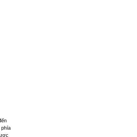
đến
 phía
được