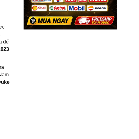
ược
2
ã để
2023
ra
 Nam
Duke