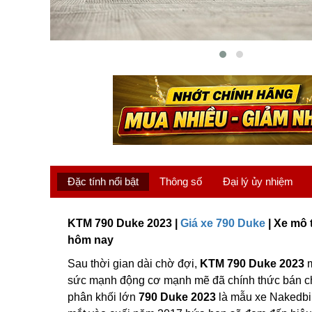
Đặc tính nổi bật
Thông số
Đại lý ủy nhiệm
KTM 790 Duke 2023 |
Giá xe 790 Duke
| Xe mô 
hôm nay
Sau thời gian dài chờ đợi,
KTM 790 Duke 2023
m
sức mạnh động cơ mạnh mẽ đã chính thức bán ch
phân khối lớn
790 Duke 2023
là mẫu xe Nakedbik