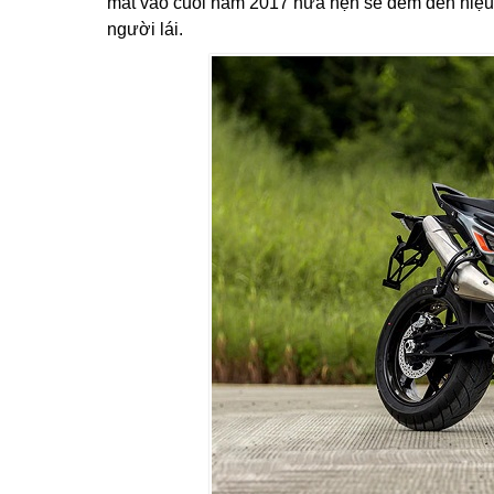
mắt vào cuối năm 2017 hứa hẹn sẽ đem đến hiệu 
người lái.