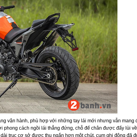
ăng vận hành, phù hợp với những tay lái mới nhưng vẫn mang 
ới phong cách ngồi lái thẳng đứng, chỗ để chân được đẩy lùi về
 dài trục cơ sở được thu ngắn hơn một chút, cụm ghi đông đã 