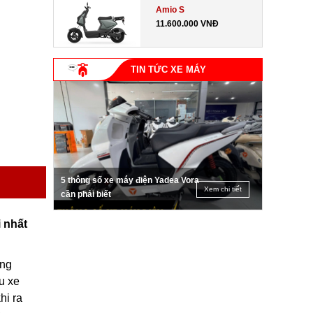
Amio S
11.600.000 VNĐ
TIN TỨC XE MÁY
5 thông số xe máy điện Yadea Vora
Xem chi tiết
cần phải biết
 nhất
ùng
u xe
hi ra