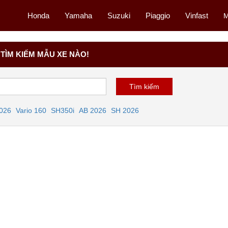
Honda
Yamaha
Suzuki
Piaggio
Vinfast
M
TÌM KIẾM MẪU XE NÀO!
2026
Vario 160
SH350i
AB 2026
SH 2026