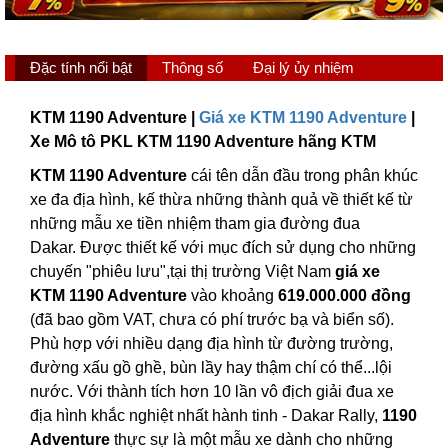
Đặc tính nổi bật
Thông số
Đại lý ủy nhiệm
KTM 1190 Adventure |
Giá xe KTM 1190 Adventure
|
Xe Mô tô PKL KTM 1190 Adventure hãng KTM
KTM 1190 Adventure
cái tên dẫn đầu trong phân khúc
xe đa địa hình, kế thừa những thành quả về thiết kế từ
những mẫu xe tiền nhiệm tham gia đường đua
Dakar. Được thiết kế với mục đích sử dụng cho những
chuyến "phiêu lưu",tại thị trường Việt Nam
giá xe
KTM 1190 Adventure
vào khoảng
619.000.000 đồng
(đã bao gồm VAT, chưa có phí trước bạ và biển số).
Phù hợp với nhiều dạng địa hình từ đường trường,
đường xấu gồ ghề, bùn lầy hay thậm chí có thể...lội
nước. Với thành tích hơn 10 lần vô địch giải đua xe
địa hình khắc nghiệt nhất hành tinh - Dakar Rally,
1190
Adventure
thực sự là một mẫu xe dành cho những