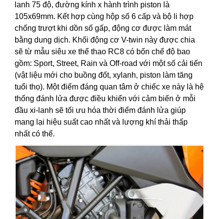
lanh 75 độ, đường kính x hành trình piston là
105x69mm. Kết hợp cùng hộp số 6 cấp và bộ li hợp
chống trượt khi dồn số gấp, động cơ được làm mát
bằng dung dịch. Khối động cơ V-twin này được chia
sẽ từ mẫu siêu xe thể thao RC8 có bốn chế độ bao
gồm: Sport, Street, Rain và Off-road với một số cải tiến
(vật liệu mới cho buồng đốt, xylanh, piston làm tăng
tuổi thọ). Một điểm đáng quan tâm ở chiếc xe này là hệ
thống đánh lửa được điều khiển với cảm biến ở mỗi
đầu xi-lanh sẽ tối ưu hóa thời điểm đánh lửa giúp
mang lại hiệu suất cao nhất và lượng khí thải thấp
nhất có thể.