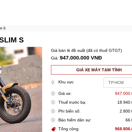
im S
SLIM S
Giá bán lẻ đề xuất (đã có thuế GTGT)
947.000.000 VNĐ
Giá:
GIÁ XE MÁY TẠM TÍNH
Khu vực
Giá xe:
947.000
Thuế trước bạ:
18.940
Phí biển số:
2.800
Bảo hiểm dân sự:
66
Tổng cộng:
968.806