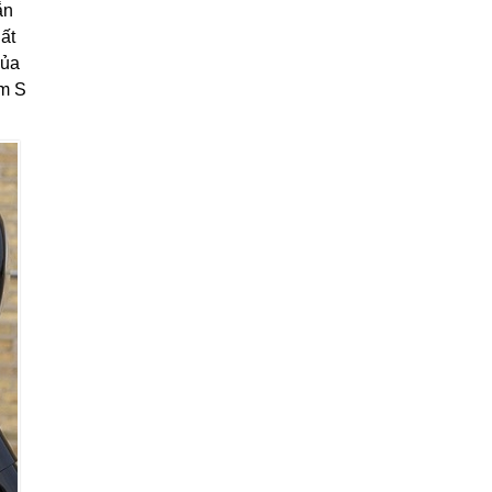
ắn
ất
của
im S