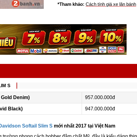
*Tham khảo:
Cách tính giá xe lăn bánh
IM S
ve Gold Denim)
957.000.000đ
ivid Black)
947.000.000đ
Davidson Softail Slim S
mới nhất 2017 tại Việt Nam
 trường phong cách bobber đậm chất Mỹ, đây là kiểu dáng thị