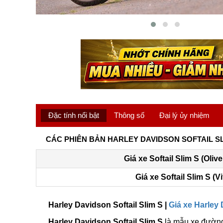
Đặc tính nổi bật
Thông số
Đại lý ủy nhiệm
CÁC PHIÊN BẢN HARLEY DAVIDSON SOFTAIL SL
Giá xe Softail Slim S (Oli
Giá xe Softail Slim S (V
Harley Davidson Softail Slim S |
Giá xe Harley 
Harley Davidson Softail Slim S
là mẫu xe đường