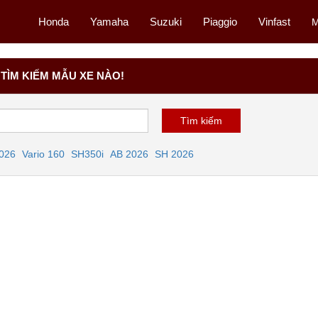
Honda
Yamaha
Suzuki
Piaggio
Vinfast
M
TÌM KIẾM MẪU XE NÀO!
2026
Vario 160
SH350i
AB 2026
SH 2026