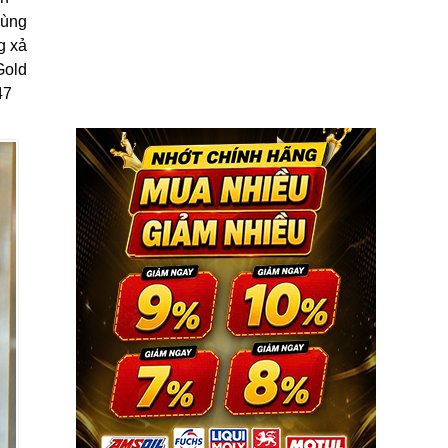
cùng
g xả
Gold
47