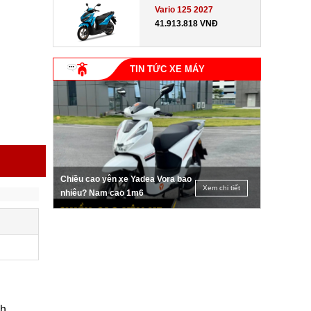
Vario 125 2027
41.913.818 VNĐ
TIN TỨC XE MÁY
Chiều cao yên xe Yadea Vora bao
Xem chi tiết
nhiêu? Nam cao 1m6
nh