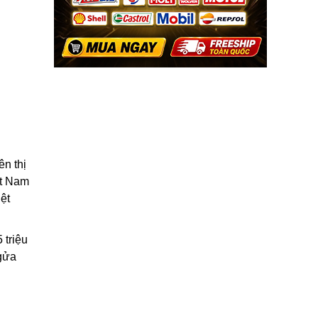
ên thị
ệt Nam
ệt
 triệu
ngửa