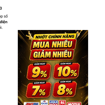
3
ộp số
điện
i.