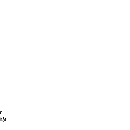
in
hật