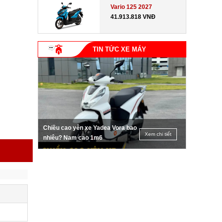
Vario 125 2027
41.913.818 VNĐ
TIN TỨC XE MÁY
Chiều cao yên xe Yadea Vora bao
Xem chi tiết
nhiêu? Nam cao 1m6