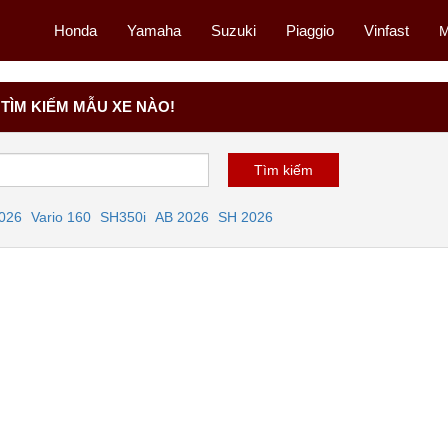
Honda
Yamaha
Suzuki
Piaggio
Vinfast
M
TÌM KIẾM MẪU XE NÀO!
2026
Vario 160
SH350i
AB 2026
SH 2026