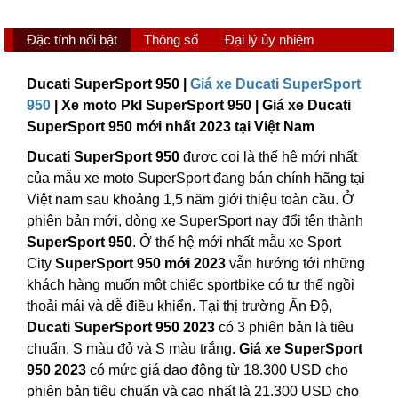
Đặc tính nổi bật
Thông số
Đại lý ủy nhiệm
Ducati SuperSport 950 |
Giá xe Ducati SuperSport
950
| Xe moto Pkl SuperSport 950 | Giá xe Ducati
SuperSport 950 mới nhất 2023 tại Việt Nam
Ducati SuperSport 950
được coi là thế hệ mới nhất
của mẫu xe moto SuperSport đang bán chính hãng tại
Việt nam sau khoảng 1,5 năm giới thiệu toàn cầu. Ở
phiên bản mới, dòng xe SuperSport nay đổi tên thành
SuperSport 950
. Ở thế hệ mới nhất mẫu xe Sport
City
SuperSport 950 mới 2023
vẫn hướng tới những
khách hàng muốn một chiếc sportbike có tư thế ngồi
thoải mái và dễ điều khiển. Tại thị trường Ấn Độ,
Ducati SuperSport 950 2023
có 3 phiên bản là tiêu
chuẩn, S màu đỏ và S màu trắng.
Giá xe SuperSport
950 2023
có mức giá dao động từ 18.300 USD cho
phiên bản tiêu chuẩn và cao nhất là 21.300 USD cho