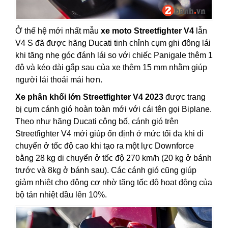
Ở thế hệ mới nhất mẫu
xe moto Streetfighter V4
lẫn
V4 S đã được hãng Ducati tinh chỉnh cụm ghi đông lái
khi tăng nhẹ góc đánh lái so với chiếc Panigale thêm 1
độ và kéo dài gắp sau của xe thêm 15 mm nhằm giúp
người lái thoải mái hơn.
Xe phân khối lớn Streetfighter V4 2023
được trang
bị cụm cánh gió hoàn toàn mới với cái tên gọi Biplane.
Theo như hãng Ducati công bố, cánh gió trên
Streetfighter V4 mới giúp ổn định ở mức tối đa khi di
chuyển ở tốc độ cao khi tạo ra một lực Downforce
bằng 28 kg di chuyển ở tốc độ 270 km/h (20 kg ở bánh
trước và 8kg ở bánh sau). Các cánh gió cũng giúp
giảm nhiệt cho động cơ nhờ tăng tốc độ hoạt động của
bộ tản nhiệt dầu lên 10%.