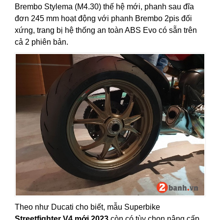
Brembo Stylema (M4.30) thế hệ mới, phanh sau đĩa
đơn 245 mm hoạt động với phanh Brembo 2pis đối
xứng, trang bị hệ thống an toàn ABS Evo có sẵn trên
cả 2 phiên bản.
Theo như Ducati cho biết, mẫu Superbike
Streetfighter V4 mới 2023
còn có tùy chọn nâng cấp