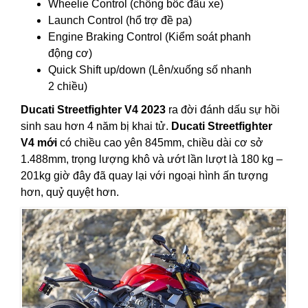
Wheelie Control (chống bốc đầu xe)
Launch Control (hổ trợ đề pa)
Engine Braking Control (Kiểm soát phanh
động cơ)
Quick Shift up/down (Lên/xuống số nhanh
2 chiều)
Ducati Streetfighter V4 2023
ra đời đánh dấu sự hồi
sinh sau hơn 4 năm bị khai tử.
Ducati Streetfighter
V4 mới
có chiều cao yên 845mm, chiều dài cơ sở
1.488mm, trọng lượng khô và ướt lần lượt là 180 kg –
201kg giờ đây đã quay lại với ngoại hình ấn tượng
hơn, quỷ quyệt hơn.