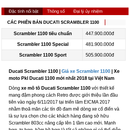
Đặc tính nổi bật
Thông số
Đại lý ủy nhiệm
CÁC PHIÊN BẢN DUCATI SCRAMBLER 1100
Scrambler 1100 tiêu chuẩn
447.900.000đ
Scrambler 1100 Special
481.900.000đ
Scrambler 1100 Sport
505.900.000đ
Ducati Scrambler 1100 |
Giá xe Scrambler 1100
| Xe
moto Pkl Ducati 1100 mới nhất 2018 tại Việt Nam
Dòng
xe mô tô Ducati Scrambler 1100
với thiết kế
mang đậm phong cách Retro được giới thiệu lần đầu
tiên vào ngày 6/11/2017 tại triển lãm EICMA 2017
nhằm thoã mãn các tín đồ đam mê dòng xe cổ điển và
là sự lựa chọn cho các khách hàng đang sở hữu
Scrambler 803cc nâng cấp lên 1 tầm cao mới. Mạnh
hơn, to hơn, hầm hồ hơn là tất cả những gì có thể diễn