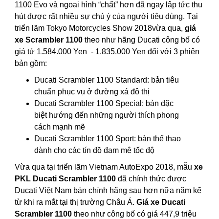
1100 Evo và ngoại hình “chất” hơn đã ngay lập tức thu
hút được rất nhiều sự chú ý của người tiêu dùng. Tại
triển lãm Tokyo Motorcycles Show 2018vừa qua,
giá
xe Scrambler 1100
theo như hãng Ducati công bố có
giá tử 1.584.000 Yen - 1.835.000 Yen đối với 3 phiên
bản gồm:
Ducati Scrambler 1100 Standard: bản tiêu
chuẩn phục vụ ở đường xá đô thị
Ducati Scrambler 1100 Special: bản đặc
biệt hướng đến những người thích phong
cách mạnh mẽ
Ducati Scrambler 1100 Sport: bản thể thao
dành cho các tín đồ đam mê tốc độ
Vừa qua tại triển lãm Vietnam AutoExpo 2018, mẫu
xe
PKL Ducati Scrambler 1100
đã chính thức được
Ducati Việt Nam bán chính hãng sau hơn nữa năm kể
từ khi ra mắt tại thị trường Châu Á.
Giá xe Ducati
Scrambler 1100
theo như công bố có giá 447,9 triệu