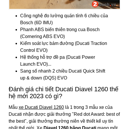
Công nghệ đo lường quán tính 6 chiều của
Bosch (6D IMU)
Phanh ABS biến thiên trong cua Bosch
(Cornering ABS EVO)
Kiểm soát lực bám đường (Ducati Traction
Control EVO)
Hệ thống hỗ trợ đề pa (Ducati Power
Launch EVO)...
Sang số nhanh 2 chiều Ducati Quick Shift
up & down (DQS) EVO
Đánh giá chi tiết Ducati Diavel 1260 thế
hệ mới 2023 có gì?
Mẫu
xe Ducati Diavel 1260
là 1 trong 3 mẫu xe của
Ducati nhận được giải thưởng "Red dot Award: best of
the best", giải thưởng thường niên về thiết kế uy tín
nhất thế giới. Xe
Diavel 1260 hãng Ducati
mang một