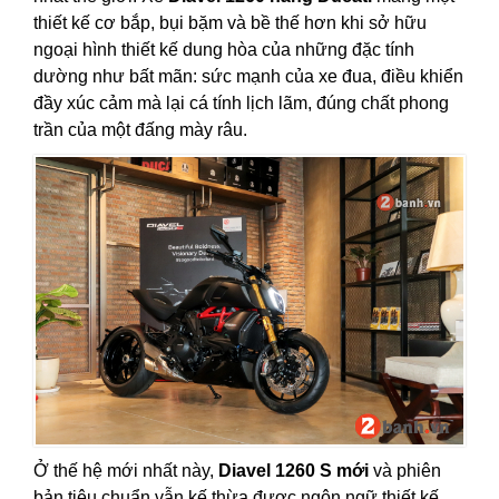
thiết kế cơ bắp, bụi bặm và bề thế hơn khi sở hữu
ngoại hình thiết kế dung hòa của những đặc tính
dường như bất mãn: sức mạnh của xe đua, điều khiển
đầy xúc cảm mà lại cá tính lịch lãm, đúng chất phong
trần của một đấng mày râu.
Ở thế hệ mới nhất này,
Diavel 1260 S mới
và phiên
bản tiêu chuẩn vẫn kế thừa được ngôn ngữ thiết kế