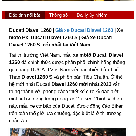
Đặc tính nổi bật
Thông số
Đại lý ủy nhiệm
Ducati Diavel 1260 |
Giá xe Ducati Diavel 1260
| Xe
moto Pkl Ducati Diavel 1260 S | Giá xe Ducati
Diavel 1260 S mới nhất tại Việt Nam
Tại thị trường Việt Nam, mẫu
xe môtô Ducati Diavel
1260
đã chính thức được phân phối chính hãng thông
qua hãng DUCATI Việt Nam với hai phiên bản Thể
Thao
Diavel 1260 S
và phiên bản Tiêu Chuẩn. Ở thế
hệ mới nhất Ducati
Diavel 1260 mới nhất 2023
vẫn
trung thành với phong cách thiết kế cực kỳ đặc biệt,
một nét rất riêng trong dòng xe Cruiser. Chính vì điều
này, mẫu xe cơ bắp của Ducati được đông đảo Biker
trên toàn thế giới ưa chuộng, đặc biệt là ở thị trường
châu Âu.