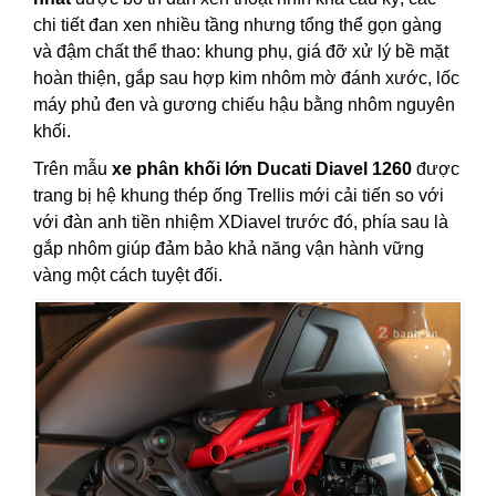
chi tiết đan xen nhiều tầng nhưng tổng thể gọn gàng
và đậm chất thể thao: khung phụ, giá đỡ xử lý bề mặt
hoàn thiện, gắp sau hợp kim nhôm mờ đánh xước, lốc
máy phủ đen và gương chiếu hậu bằng nhôm nguyên
khối.
Trên mẫu
xe phân khối lớn Ducati Diavel 1260
được
trang bị hệ khung thép ống Trellis mới cải tiến so với
với đàn anh tiền nhiệm XDiavel trước đó, phía sau là
gắp nhôm giúp đảm bảo khả năng vận hành vững
vàng một cách tuyệt đối.