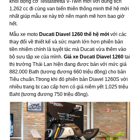
khối động cơ Testastretta V-Twin mới với dung tích
1.262 cc đi cùng van biến thiên thông minh thế hệ mới
nhất giúp mẫu xe này trở nên mạnh mẽ hơn bao giờ
hết.
Mẫu xe moto
Ducati Diavel 1260 thế hệ mới
với các
thay đổi về thiết kế và sức mạnh lớn hơn phiên bản
tiền nhiệm chính là tuyệt tác mà Ducati vừa thêm vào
bộ sưu tập xe của mình.
Giá xe Ducati Diavel 1260
tại
thị trường Thái Lan hiện đang được bán với mức giá
882.000 Bath (tương đương 660 triệu đồng) cho bản
Tiêu chuẩn.Ttrong khi đó phiên bản Diavel 1260S với
nhiều trang bị cao cấp hơn có giá niêm yết 1,025 triệu
Baht (tương đương 750 triệu đồng).