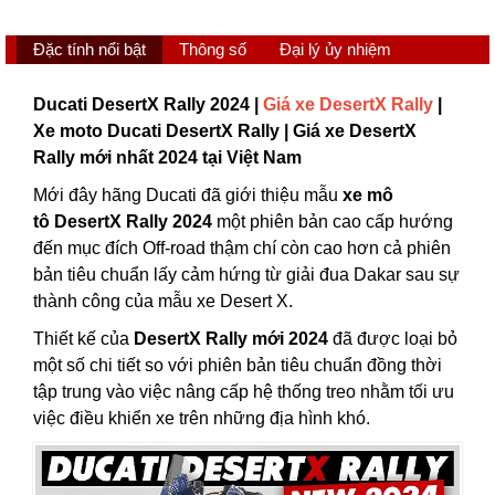
Đặc tính nổi bật
Thông số
Đại lý ủy nhiệm
Ducati DesertX Rally 2024 |
Giá xe DesertX Rally
|
Xe moto Ducati DesertX Rally | Giá xe DesertX
Rally mới nhất 2024 tại Việt Nam
Mới đây hãng Ducati đã giới thiệu mẫu
xe mô
tô DesertX Rally 2024
một phiên bản cao cấp hướng
đến mục đích Off-road thậm chí còn cao hơn cả phiên
bản tiêu chuẩn lấy cảm hứng từ giải đua Dakar sau sự
thành công của mẫu xe Desert X.
Thiết kế của
DesertX Rally mới 2024
đã được loại bỏ
một số chi tiết so với phiên bản tiêu chuẩn đồng thời
tập trung vào việc nâng cấp hệ thống treo nhằm tối ưu
việc điều khiển xe trên những địa hình khó.