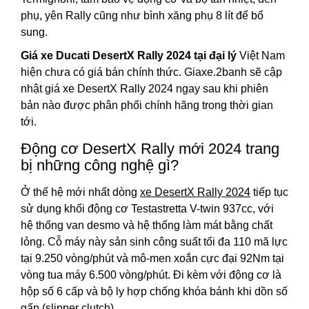
phụ, yên Rally cũng như bình xăng phụ 8 lít để bổ
sung.
Giá xe Ducati DesertX Rally 2024 tại đại lý
Việt Nam
hiện chưa có giá bán chính thức. Giaxe.2banh sẽ cập
nhật giá xe DesertX Rally 2024 ngay sau khi phiên
bản nào được phân phối chính hãng trong thời gian
tới.
Động cơ DesertX Rally mới 2024 trang
bị những công nghệ gì?
Ở thế hệ mới nhất dòng
xe DesertX Rally 2024
tiếp tục
sử dụng khối động cơ Testastretta V-twin 937cc, với
hệ thống van desmo và hệ thống làm mát bằng chất
lỏng. Cỗ máy này sản sinh công suất tối đa 110 mã lực
tại 9.250 vòng/phút và mô-men xoắn cực đại 92Nm tại
vòng tua máy 6.500 vòng/phút. Đi kèm với động cơ là
hộp số 6 cấp và bộ ly hợp chống khóa bánh khi dồn số
gấp (slipper clutch).