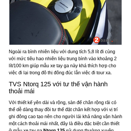
Ngoài ra bình nhiên liệu với dung tích 5,8 lít đi cùng
với mức tiêu hao nhiên liệu trung bình vào khoảng 2
lít/100 km giúp mẫu xe tay ga này khá thích hợp cho
việc đi lại trong đô thị đông đúc lẫn việc đi tour xa.
TVS Ntorq 125 với tư thế vận hành
thoải mái
Với thiết kế yên dài và rộng, sàn để chân rộng rãi có
thể dễ dàng thay đồi tư thế đặt chân kết hợp với vị trí
ghi đông cao tạo nên cho người lái khả năng vận hành
một cách thoải mái nhất, đây là điều đặc biệt cần thiết
ở mẫu xe tay ga
Ntorq 125
sử dụng thường xuyên