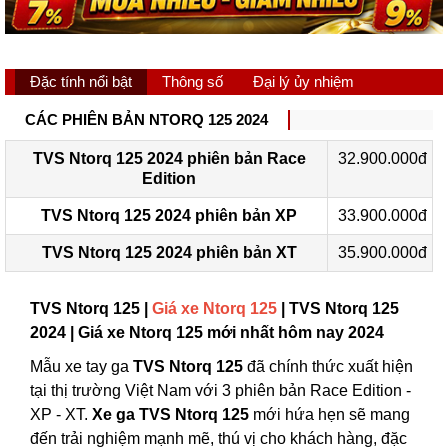
Đặc tính nổi bật
Thông số
Đại lý ủy nhiệm
CÁC PHIÊN BẢN NTORQ 125 2024
TVS Ntorq 125 2024 phiên bản Race
32.900.000đ
Edition
TVS Ntorq 125 2024 phiên bản XP
33.900.000đ
TVS Ntorq 125 2024 phiên bản XT
35.900.000đ
TVS Ntorq 125 |
Giá xe Ntorq 125
| TVS Ntorq 125
2024 | Giá xe Ntorq 125 mới nhất hôm nay 2024
Mẫu xe tay ga
TVS Ntorq 125
đã chính thức xuất hiện
tại thị trường Việt Nam với 3 phiên bản Race Edition -
XP - XT.
Xe ga TVS Ntorq 125
mới hứa hẹn sẽ mang
đến trải nghiệm mạnh mẽ, thú vị cho khách hàng, đặc